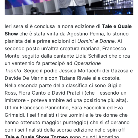
Ieri sera si è conclusa la nona edizione di
Tale e Quale
Show
che è stata vinta da Agostino Penna, lo storico
pianista delle prime edizioni di
Uomini e Donne
. Al
secondo posto un'altra creatura mariana, Francesco
Monte, seguito dalla cantante Lidia Schillaci che circa
un ventennio fa partecipò ad
Operazione
Trionfo
. Segue il podio Jessica Morlacchi dei Gazosa e
Davide De Marinis con Tiziana Rivale alle costole.
Nella seconda parte della classifica ci sono Gigi e
Ross, Flora Canto e David Pratelli (che - essendo un
imitatore - poteva ambire ad una posizione più alta).
Ultimi Francesco Pannofino, Sara Facciolini ed Eva
Grimaldi. I sei finalisti (i tre uomini e le tre donne che
hanno ottenuto maggior punteggio) che si sfideranno
con i sei finalisti della scorsa edizione nello spin off
Tale e Quale Show Torneo
sono quindi Agostino