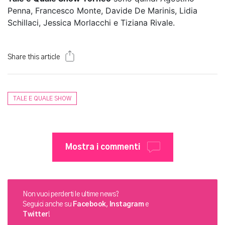
Penna, Francesco Monte, Davide De Marinis, Lidia
Schillaci, Jessica Morlacchi e Tiziana Rivale.
Share this article
TALE E QUALE SHOW
Mostra i commenti
Non vuoi perderti le ultime news?
Seguici anche su
Facebook
,
Instagram
e
Twitter
!