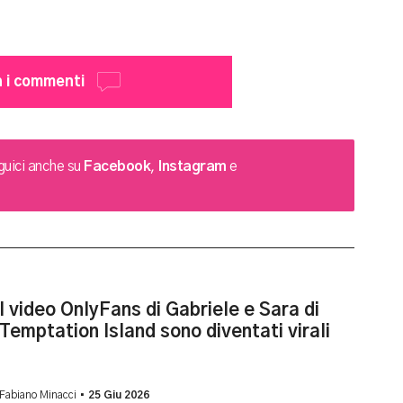
 i commenti
uici anche su
Facebook
,
Instagram
e
I video OnlyFans di Gabriele e Sara di
Temptation Island sono diventati virali
Fabiano Minacci •
25 Giu 2026