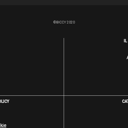
©BICCY 2020
I
OLICY
CA
kie