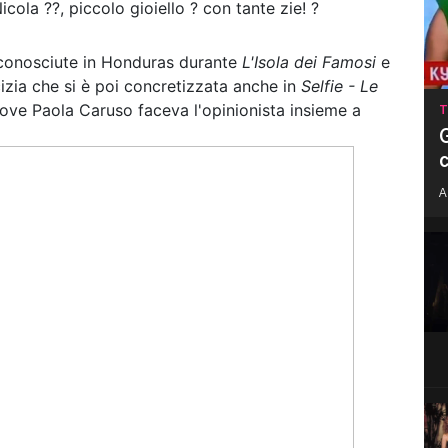
ola ??, piccolo gioiello ? con tante zie! ?
conosciute in Honduras durante
L'Isola dei Famosi
e
izia che si è poi concretizzata anche in
Selfie - Le
ove Paola Caruso faceva l'opinionista insieme a
T
G
c
A