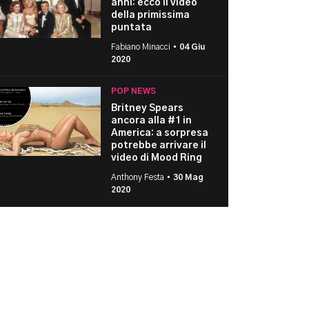
anni: ecco il video
della primissima
puntata
Fabiano Minacci •
04 Giu
2020
POP NEWS
Britney Spears
ancora alla #1 in
America: a sorpresa
potrebbe arrivare il
video di Mood Ring
Anthony Festa •
30 Mag
2020